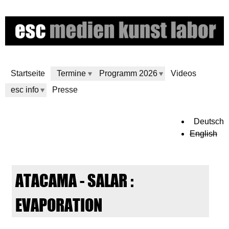
Direkt
zum
Inhalt
Startseite
Termine
Programm 2026
Videos
esc info
Presse
e
Deutsch
English
s
c
ATACAMA - SALAR :
m
EVAPORATION
e