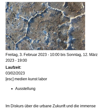
d
i
e
n
k
Freitag, 3. Februar 2023 - 10:00
bis
Sonntag, 12. März
2023 - 19:00
u
Laufzeit:
n
03/02/2023
[esc] medien kunst labor
s
Ausstellung
t
Im Diskurs über die urbane Zukunft und die immense