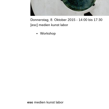
n
k
Donnerstag, 8. Oktober 2015 -
14:00
bis
17:30
u
[esc] medien kunst labor
n
Workshop
s
t
l
a
b
S
S
u
u
o
c
h
c
esc
medien kunst labor
r
e