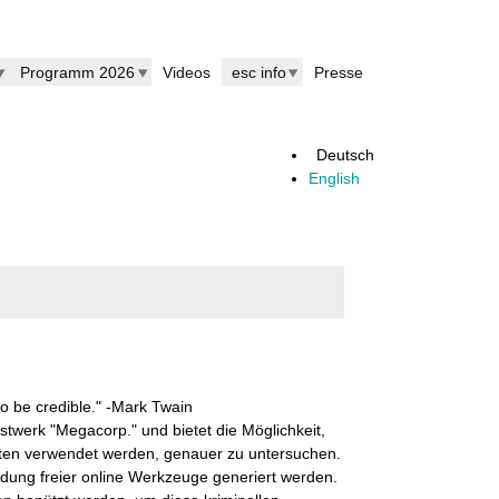
Programm 2026
Videos
esc info
Presse
Deutsch
English
 to be credible." -Mark Twain
twerk "Megacorp." und bietet die Möglichkeit,
aten verwendet werden, genauer zu untersuchen.
endung freier online Werkzeuge generiert werden.