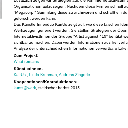
Zusätzlich zeigen wir Strategien auf, die von InternetaktivistI
Organisationen aufzuzeigen. Nachdem diese Firmen schnell au
"Megacorp." Sammlung diese zu archivieren und schafft ein du
geforscht werden kann.
Das KünstlerInnenduo KairUs zeigt auf, wie diese falschen Ide
Werkzeugen generiert werden. Sie stellen Strategien der Òpen S
InternetaktivistInnen der Gruppe "Artist against 419" benützt 
sichtbar zu machen. Dabei werden Informationen aus frei ver
Analyse der unterschiedlichen Informationen verwertbare Erk
Zum Projekt:
What remains
KünstlerInnen:
KairUs
,
Linda Kronman
,
Andreas Zingerle
Kooperationen/Koproduktionen:
kunst@werk
, steirischer herbst 2015