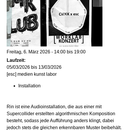
d
i
e
n
Freitag, 6. März 2026 -
14:00
bis
19:00
k
Laufzeit:
05/03/2026
bis
13/03/2026
u
[esc] medien kunst labor
Installation
n
s
Rin ist eine Audioinstallation, die aus einer mit
Supercollider erstellten algorithmischen Komposition
t
besteht, sodass jede Aufführung anders klingt, dabei
jedoch stets die gleichen erkennbaren Muster beibehält.