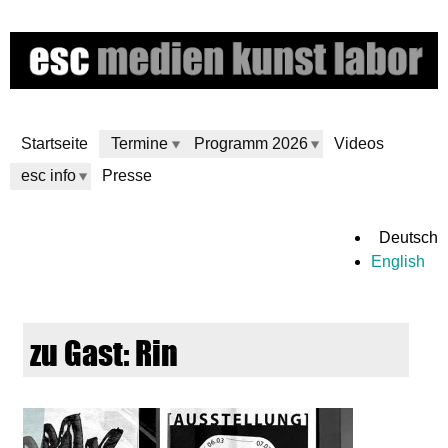
Direkt
zum
Inhalt
Startseite
Termine
Programm 2026
Videos
esc info
Presse
e
Deutsch
English
s
c
zu Gast: Rin
m
e