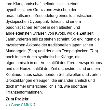
l
Ihre Klanglandschaft befindet sich in einer
hypothetischen Grenzzone zwischen der
a
unaufhaltsamen Zersiedelung eines futuristischen,
dystopischen Cyberpunk-Tokios und einem
b
buddhistischen Tempel in den ältesten und
abgelegensten Straßen von Kyoto, wo die Zeit seit
o
Jahrhunderten still zu stehen scheint. So erklingen die
mystischen Akkorde der traditionellen japanischen
r
Mundorgeln (Sho) und der alten Tempelglocken (Rin)
noch immer durch synthetische Klänge, die
algorithmisch in der Vertikalität des Frequenzspektrums
und der Horizontalität der Zeit orchestriert sind und ein
Kontinuum aus schäumenden Schallwellen und zarten
Bronzeklängen erzeugen, die einander ähnlich und
doch immer unterschiedlich sind, wie spontane
Pflanzenformationen.
Zum Projekt:
zu Gast: CMKK 7