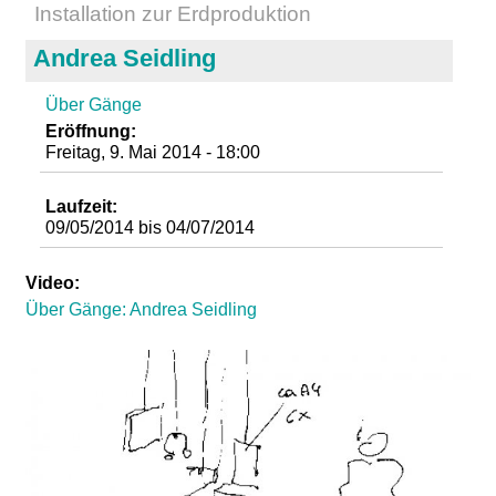
Installation zur Erdproduktion
d
Andrea Seidling
i
Über Gänge
e
Eröffnung:
Freitag, 9. Mai 2014 - 18:00
n
Laufzeit:
k
09/05/2014
bis
04/07/2014
u
Video:
Über Gänge: Andrea Seidling
n
s
t