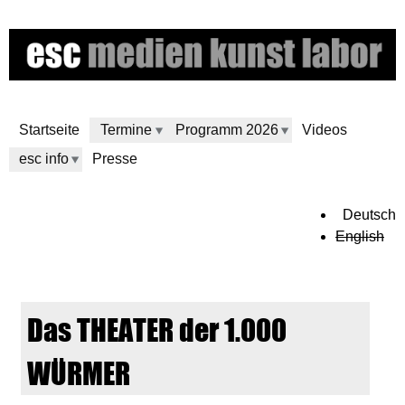
Direkt
zum
Inhalt
Startseite
Termine
Programm 2026
Videos
esc info
Presse
e
Deutsch
English
s
c
Das THEATER der 1.000
m
WÜRMER
e