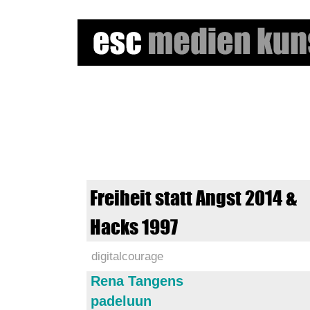
e
s
c
m
Freiheit statt Angst 2014 &
e
Hacks 1997
d
digitalcourage
i
Rena Tangens
e
padeluun