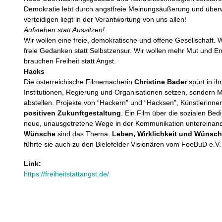
Demokratie lebt durch angstfreie Meinungsäußerung und übe
verteidigen liegt in der Verantwortung von uns allen!
Aufstehen statt Aussitzen!
Wir wollen eine freie, demokratische und offene Gesellschaft. Wi
freie Gedanken statt Selbstzensur. Wir wollen mehr Mut und 
brauchen Freiheit statt Angst.
Hacks
Die österreichische Filmemacherin
Christine Bader
spürt in ih
Institutionen, Regierung und Organisationen setzen, sondern 
abstellen. Projekte von “Hackern” und “Hacksen”, Künstlerinnen
positiven Zukunftgestaltung
. Ein Film über die sozialen Bed
neue, unausgetretene Wege in der Kommunikation untereinand
Wünsche
sind das Thema.
Leben, Wirklichkeit und Wünsc
führte sie auch zu den Bielefelder Visionären vom FoeBuD e.V.
Link:
https://freiheitstattangst.de/