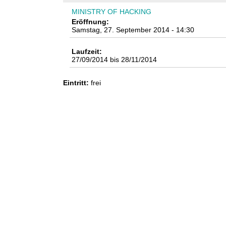
n
MINISTRY OF HACKING
Eröffnung:
k
Samstag, 27. September 2014 - 14:30
u
Laufzeit:
27/09/2014
bis
28/11/2014
n
Eintritt:
frei
s
t
l
a
b
o
r