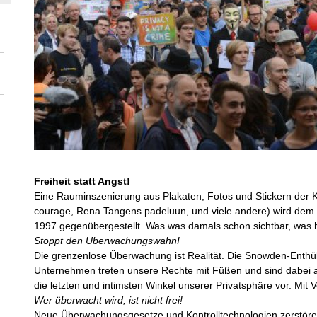
Freiheit statt Angst!
Eine Rauminszenierung aus Plakaten, Fotos und Stickern de
courage, Rena Tangens padeluun, und viele andere) wird dem
1997 gegenübergestellt. Was was damals schon sichtbar, was h
Stoppt den Überwachungswahn!
Die grenzenlose Überwachung ist Realität. Die Snowden-Enth
Unternehmen treten unsere Rechte mit Füßen und sind dabei an 
die letzten und intimsten Winkel unserer Privatsphäre vor. Mit V
Wer überwacht wird, ist nicht frei!
Neue Überwachungsgesetze und Kontrolltechnologien zerstöre