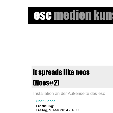
e
s
c
m
it spreads like noos
e
(Noos#2)
d
Installation an der Außenseite des esc
i
Über Gänge
e
Eröffnung:
Freitag, 9. Mai 2014 - 18:00