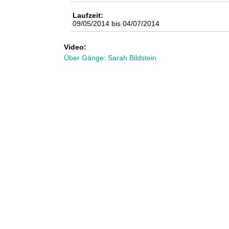
n
Laufzeit:
09/05/2014
bis
04/07/2014
k
Video:
u
Über Gänge: Sarah Bildstein
n
s
t
l
a
b
o
r