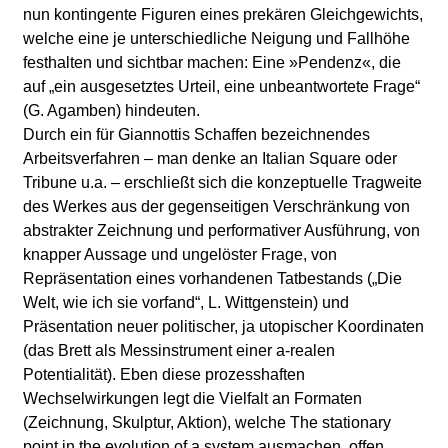
nun kontingente Figuren eines prekären Gleichgewichts,
welche eine je unterschiedliche Neigung und Fallhöhe
festhalten und sichtbar machen: Eine »Pendenz«, die
auf „ein ausgesetztes Urteil, eine unbeantwortete Frage“
(G. Agamben) hindeuten.
Durch ein für Giannottis Schaffen bezeichnendes
Arbeitsverfahren – man denke an Italian Square oder
Tribune u.a. – erschließt sich die konzeptuelle Tragweite
des Werkes aus der gegenseitigen Verschränkung von
abstrakter Zeichnung und performativer Ausführung, von
knapper Aussage und ungelöster Frage, von
Repräsentation eines vorhandenen Tatbestands („Die
Welt, wie ich sie vorfand“, L. Wittgenstein) und
Präsentation neuer politischer, ja utopischer Koordinaten
(das Brett als Messinstrument einer a-realen
Potentialität). Eben diese prozesshaften
Wechselwirkungen legt die Vielfalt an Formaten
(Zeichnung, Skulptur, Aktion), welche The stationary
point in the evolution of a system ausmachen, offen.