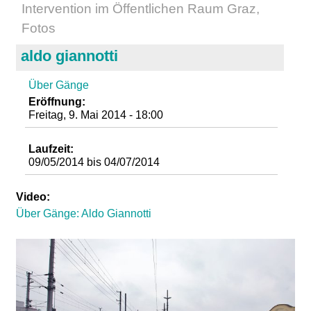
Intervention im Öffentlichen Raum Graz,
d
Fotos
i
aldo giannotti
e
Über Gänge
Eröffnung:
n
Freitag, 9. Mai 2014 - 18:00
k
Laufzeit:
09/05/2014
bis
04/07/2014
u
Video:
n
Über Gänge: Aldo Giannotti
s
t