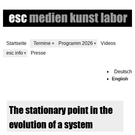
Direkt
zum
Inhalt
Startseite
Termine
Programm 2026
Videos
esc info
Presse
e
Deutsch
English
s
c
The stationary point in the
m
evolution of a system
e