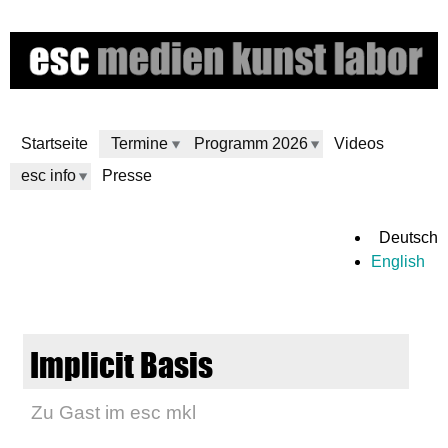
Direkt
zum
Inhalt
Startseite
Termine
Programm 2026
Videos
esc info
Presse
e
Deutsch
English
s
c
Implicit Basis
m
Zu Gast im esc mkl
e