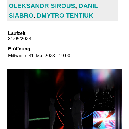
d
OLEKSANDR SIROUS
,
DANIL
SIABRO
,
DMYTRO TENTIUK
i
e
Laufzeit:
31/05/2023
n
Eröffnung:
Mittwoch, 31. Mai 2023 - 19:00
k
u
n
s
t