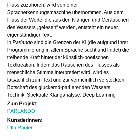
l
Fluss zuzuhören, wird von einer
Spracherkennungsmaschine übernommen. Aus dem
a
Fluss der Worte, die aus den Klängen und Geräuschen
des Wassers „gelesen“ werden, entsteht ein neuer,
b
eigenständiger Text.
In
Parlando
sind die Grenzen der KI (die aufgrund ihrer
o
Programmierung in allem Sprache sucht und findet) die
treibende Kraft hinter der künstlich-poetischen
r
Textkreation. Indem das Rauschen des Flusses als
menschliche Stimme interpretiert wird, wird es
tatsächlich zum Text und zur vermeintlich versteckten
Botschaft des gluckernd-parlierenden Wassers.
Technik: Spektrale Klanganalyse, Deep Learning
Zum Projekt:
PARLANDO
KünstlerInnen:
Ulla Rauter