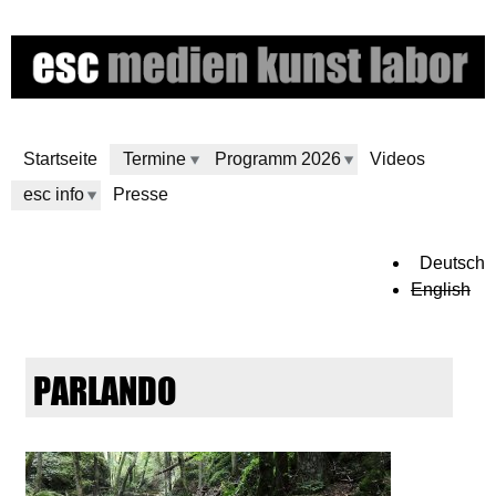
Direkt
zum
Inhalt
Startseite
Termine
Programm 2026
Videos
esc info
Presse
e
Deutsch
English
s
c
PARLANDO
m
e