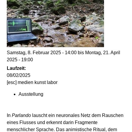
d
i
e
n
Samstag, 8. Februar 2025 - 14:00
bis
Montag, 21. April
2025 - 19:00
k
Laufzeit:
u
08/02/2025
[esc] medien kunst labor
n
Ausstellung
s
In
Parlando
lauscht ein neuronales Netz dem Rauschen
t
eines Flusses und erkennt darin Fragmente
menschlicher Sprache. Das animistische Ritual, dem