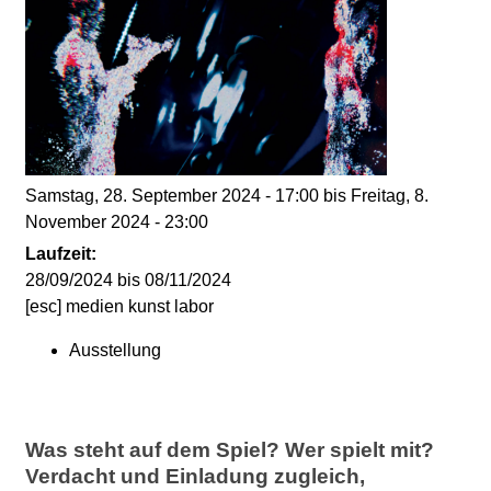
d
i
e
n
Samstag, 28. September 2024 - 17:00
bis
Freitag, 8.
November 2024 - 23:00
k
Laufzeit:
u
28/09/2024
bis
08/11/2024
[esc] medien kunst labor
n
Ausstellung
s
t
Was steht auf dem Spiel? Wer spielt mit?
Verdacht und Einladung zugleich,