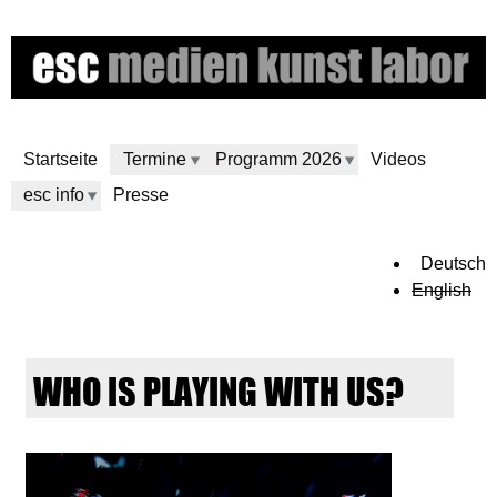
Direkt
zum
Inhalt
Startseite
Termine
Programm 2026
Videos
esc info
Presse
e
Deutsch
English
s
c
WHO IS PLAYING WITH US?
m
e