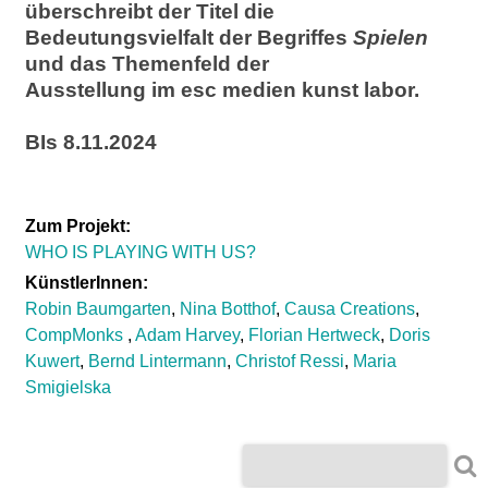
l
überschreibt der Titel die
Bedeutungsvielfalt der Begriffes
Spielen
a
und das Themenfeld der
Ausstellung im esc medien kunst labor.
b
BIs 8.11.2024
o
r
Zum Projekt:
WHO IS PLAYING WITH US?
KünstlerInnen:
Robin Baumgarten
,
Nina Botthof
,
Causa Creations
,
CompMonks
,
Adam Harvey
,
Florian Hertweck
,
Doris
Kuwert
,
Bernd Lintermann
,
Christof Ressi
,
Maria
Smigielska
S
S
u
c