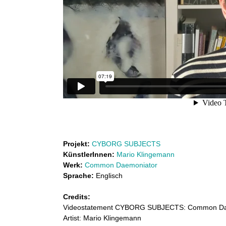
a
n
t
k
e
u
m
e
n
n
s
t
t
C
l
Y
Projekt:
CYBORG SUBJECTS
B
a
KünstlerInnen:
Mario Klingemann
Werk:
Common Daemoniator
O
b
Sprache:
Englisch
R
o
Credits:
G
Videostatement CYBORG SUBJECTS: Common Da
S
r
Artist: Mario Klingemann