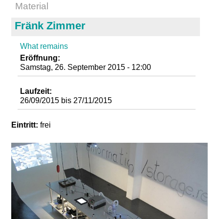
Material
d
Fränk Zimmer
i
What remains
e
Eröffnung:
Samstag, 26. September 2015 - 12:00
n
Laufzeit:
k
26/09/2015
bis
27/11/2015
u
Eintritt:
frei
n
s
t