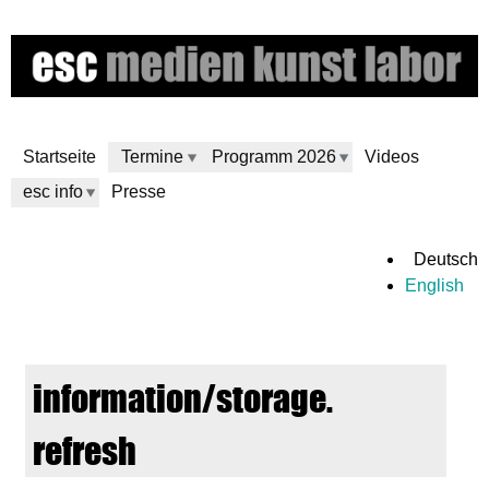
Direkt
zum
Inhalt
Startseite
Termine
Programm 2026
Videos
esc info
Presse
e
Deutsch
English
s
c
information/storage.
m
refresh
e