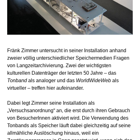
l
a
b
o
Fränk Zimmer untersucht in seiner Installation anhand
zweier völlig unterschiedlicher Speichermedien Fragen
r
von Langzeitarchivierung. Zwei der wichtigsten
kulturellen Datenträger der letzten 50 Jahre – das
Tonband
als analoger und das
WorldWideWeb
als
virtueller – treffen hier aufeinander.
Dabei legt Zimmer seine Installation als
„Versuchsanordnung“ an, die erst durch ihren Gebrauch
von BesucherInnen aktiviert wird. Die Verwendung des
Tonbands als Speicher läuft dabei gleichzeitig auf seine
allmähliche Auslöschung hinaus, weil ein