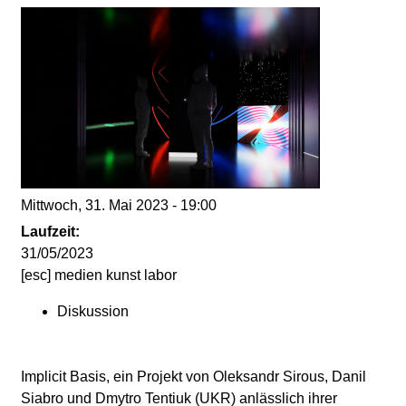
d
i
e
n
k
Mittwoch, 31. Mai 2023 - 19:00
u
Laufzeit:
31/05/2023
n
[esc] medien kunst labor
Diskussion
s
t
Implicit Basis, ein Projekt von Oleksandr Sirous, Danil
Siabro und Dmytro Tentiuk (UKR) anlässlich ihrer