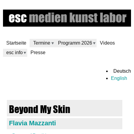
Direkt
zum
Inhalt
Startseite
Termine
Programm 2026
Videos
esc info
Presse
e
Deutsch
English
s
c
Beyond My Skin
m
Flavia Mazzanti
e