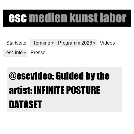
Direkt
zum
Inhalt
Startseite
Termine
Programm 2026
Videos
esc info
Presse
e
@escvideo: Guided by the
s
artist: INFINITE POSTURE
c
DATASET
m
I
e
N