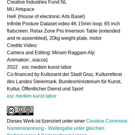
o
Creative Industries Fund NL
MU Artspace
r
HeK (House of electronic Arts Basel)
a
Infinite Posture Dataset video 4K 15min loop, 65 inch
flatscreen. Relax Zone Pro Inversion Table (extended
l
and re-assembled), 20kg weight plate, motor
Credits Video:
i
Camera and Editing: Miriam Raggam-Alji
e
Animation: .siacus)
2022 esc medien kunst labor
V
Co-financed by Kulturamt der Stadt Graz, Kulturreferat
o
des Landes Steiermark, Bundesministerium für Kunst,
Kultur, Öffentlicher Dienst und Sport
g
esc medien kunst labor
e
l
Dieses Werk ist lizenziert unter einer
Creative Commons
a
Namensnennung - Weitergabe unter gleichen