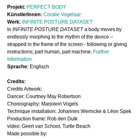
R
l
Projekt:
PERFECT BODY
E
a
KünstlerInnen:
Coralie Vogelaar
D
Werk:
INFINITE POSTURE DATASET
b
In
INFINITE POSTURE DATASET
a body moves by
A
endlessly morphing to the rhythm of the device –
o
strapped in the frame of the screen - following or giving
T
instructions; part human, part machine.
Further
A
r
Information
Sprache:
Englisch
S
E
Credits:
Credits Artwork:
T
Dancer: Courtney May Robertson
Choreography: Marjolein Vogels
b
Technique installation: Johannes Wernicke & Léon Spek
y
Production frame: Rob den Dulk
video: Geert van Schoot, Turtle Beach
C
Made possible by: