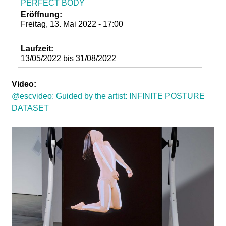
PERFECT BODY
d
Eröffnung:
Freitag, 13. Mai 2022 - 17:00
i
Laufzeit:
e
13/05/2022
bis
31/08/2022
n
Video:
@escvideo: Guided by the artist: INFINITE POSTURE
k
DATASET
u
n
s
t