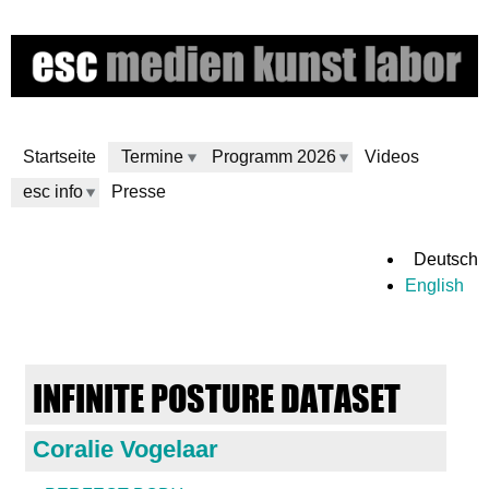
Direkt
zum
Inhalt
Startseite
Termine
Programm 2026
Videos
esc info
Presse
e
Deutsch
English
s
c
INFINITE POSTURE DATASET
m
Coralie Vogelaar
e