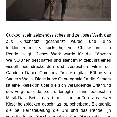
l
a
b
Cuckoo ist ein zeitgenössisches und zeitloses Werk, das
o
aus Kirschholz geschnitzt wurde und eine
funktionierende Kuckucksuhr, eine Glocke und ein
r
Pendel zeigt. Dieses Werk wurde für die Tänzerin
WellyO'Brien geschaffen und steht im Mittelpunkt eines
visuell beeindruckenden und verspielten Films der
Candoco Dance Company für die digitale Bühne von
Sadler's Wells. Diese kurze Choreografie für die Kamera
ist eine Reflexion über die sich verändernde Erfahrung
des Vergehens der Zeit, unterlegt mit einer poetischen
Musik.Das Bein, das innen und außen aus zwei
Kirschholzblöcken geschnitzt ist, beherbergt Elektronik,
die bei Fernsteuerung die Uhr und das Pendel (in
verschiedenen Geschwindigkeiten) in Gang setzt. Das