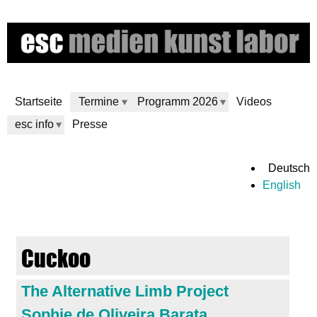
Direkt
zum
Inhalt
Startseite
Termine
Programm 2026
Videos
esc info
Presse
e
Deutsch
English
s
c
Cuckoo
m
The Alternative Limb Project
e
Sophie de Oliveira Barata