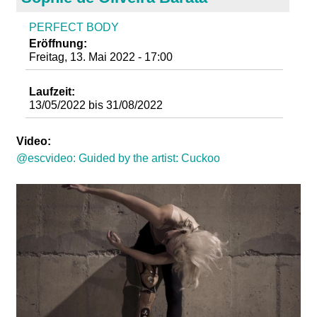
d
PERFECT BODY
i
Eröffnung:
Freitag, 13. Mai 2022 - 17:00
e
Laufzeit:
13/05/2022
bis
31/08/2022
n
Video:
k
@escvideo: Guided by the artist: Cuckoo
u
n
s
t