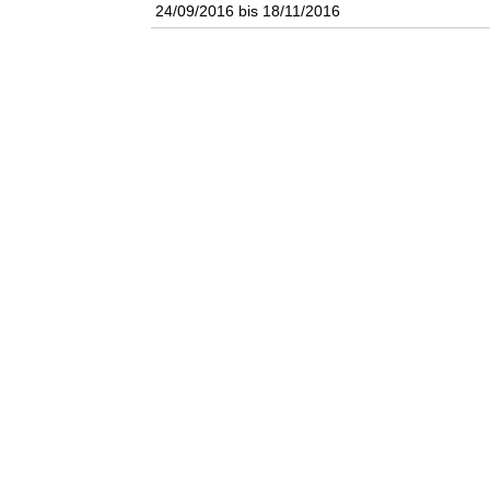
24/09/2016
bis
18/11/2016
n
k
u
n
s
t
l
a
b
o
r