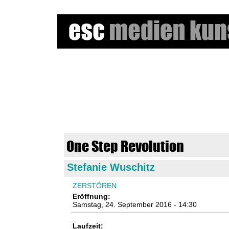
e
s
c
m
One Step Revolution
e
Stefanie Wuschitz
d
ZERSTÖREN
i
Eröffnung:
Samstag, 24. September 2016 - 14:30
e
Laufzeit: