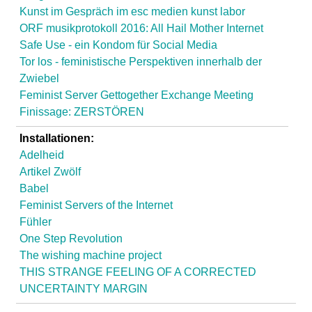
l
Kunst im Gespräch im esc medien kunst labor
ORF musikprotokoll 2016: All Hail Mother Internet
a
Safe Use - ein Kondom für Social Media
Tor los - feministische Perspektiven innerhalb der
b
Zwiebel
Feminist Server Gettogether Exchange Meeting
o
Finissage: ZERSTÖREN
r
Installationen:
Adelheid
Artikel Zwölf
Babel
Feminist Servers of the Internet
Fühler
One Step Revolution
The wishing machine project
THIS STRANGE FEELING OF A CORRECTED
UNCERTAINTY MARGIN