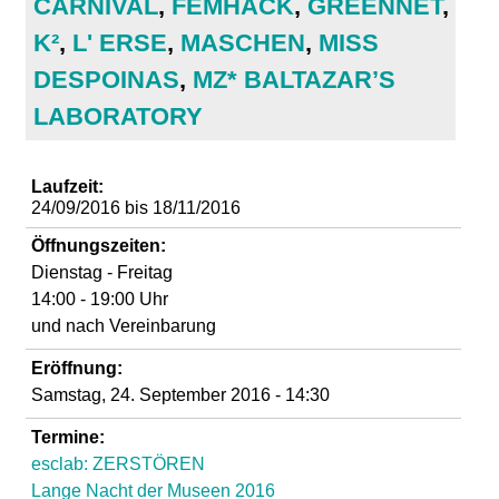
CARNIVAL
,
FEMHACK
,
GREENNET
,
d
K²
,
L' ERSE
,
MASCHEN
,
MISS
i
DESPOINAS
,
MZ* BALTAZAR’S
LABORATORY
e
n
Laufzeit:
24/09/2016
bis
18/11/2016
k
Öffnungszeiten:
Dienstag - Freitag
u
14:00 - 19:00 Uhr
und nach Vereinbarung
n
Eröffnung:
s
Samstag, 24. September 2016 - 14:30
Termine:
t
esclab: ZERSTÖREN
Lange Nacht der Museen 2016