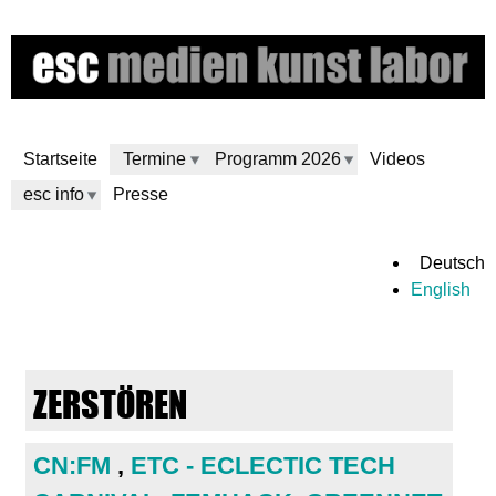
Direkt
zum
Inhalt
Startseite
Termine
Programm 2026
Videos
esc info
Presse
e
Deutsch
English
s
c
ZERSTÖREN
m
e
CN:FM
,
ETC - ECLECTIC TECH