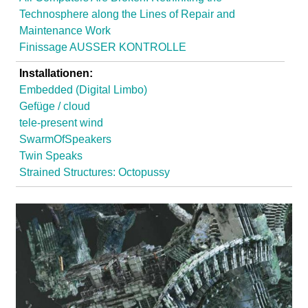
Technosphere along the Lines of Repair and
Maintenance Work
Finissage AUSSER KONTROLLE
Installationen:
Embedded (Digital Limbo)
Gefüge / cloud
tele-present wind
SwarmOfSpeakers
Twin Speaks
Strained Structures: Octopussy