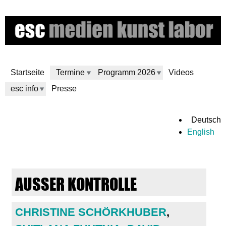
Direkt
zum
Inhalt
Startseite
Termine
Programm 2026
Videos
esc info
Presse
e
Deutsch
English
s
c
AUSSER KONTROLLE
m
e
CHRISTINE SCHÖRKHUBER
,