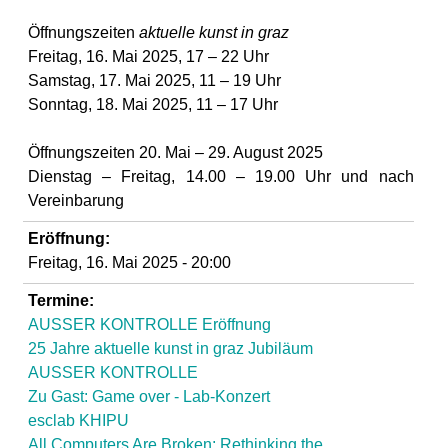
l
Öffnungszeiten
aktuelle kunst in graz
a
Freitag, 1
6
. Mai 202
5
, 17 – 2
2
Uhr
Samstag, 1
7
. Mai 202
5
, 11 – 19 Uhr
b
Sonntag, 1
8
. Mai 202
5
, 11 – 17 Uhr
o
Öffnungszeiten
20
. Mai –
29. August
202
5
Dienstag – Freitag, 14.00 – 19.00 Uhr und nach
r
Vereinbarung
Eröffnung:
Freitag, 16. Mai 2025 - 20:00
Termine:
AUSSER KONTROLLE Eröffnung
25 Jahre aktuelle kunst in graz Jubiläum
AUSSER KONTROLLE
Zu Gast: Game over - Lab-Konzert
esclab KHIPU
All Computers Are Broken: Rethinking the