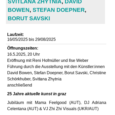
SVITLANA ZHYTNIA
,
DAVID
d
BOWEN
,
STEFAN DOEPNER
,
i
BORUT SAVSKI
e
Laufzeit:
16/05/2025
bis
29/08/2025
n
Öffnungszeiten:
k
1
6.5
.
2025
,
2
0 Uhr
Eröffnung mit Reni Hofmüller und Ilse Weber
u
Führung durch die Ausstellung mit den Künstler:innen
David Bowen, Stefan Doepner, Borut Savski, Christine
n
Schörkhuber,
Svitlana Zhytnia
anschließend
s
25 Jahre
aktuelle kunst in graz
t
Jubiläum
mit
Mama Feelgood
(AUT)
,
DJ
Adriana
Celentana
(AUT)
& VJ
Zhi Zhi Visuals
(UKR/AUT)