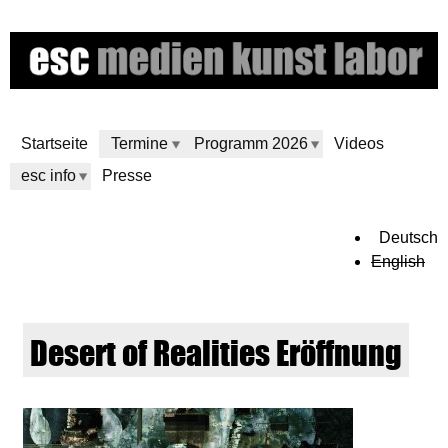
Direkt
zum
Inhalt
Startseite
Termine
Programm 2026
Videos
esc info
Presse
e
Deutsch
English
s
c
Desert of Realities Eröffnung
m
e