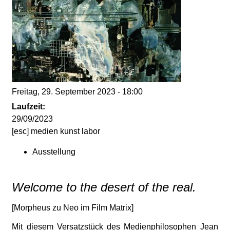
d
i
e
n
Freitag, 29. September 2023 - 18:00
k
Laufzeit:
29/09/2023
u
[esc] medien kunst labor
Ausstellung
n
s
Welcome to the desert of the real.
t
[Morpheus zu Neo im Film Matrix]
Mit diesem Versatzstück des Medienphilosophen Jean