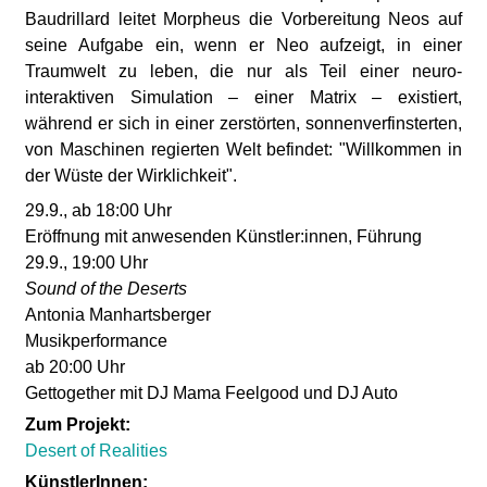
l
Baudrillard leitet Morpheus die Vorbereitung Neos auf
seine Aufgabe ein, wenn er Neo aufzeigt, in einer
a
Traumwelt zu leben, die nur als Teil einer neuro-
interaktiven Simulation – einer Matrix – existiert,
b
während er sich in einer zerstörten, sonnenverfinsterten,
von Maschinen regierten Welt befindet: "Willkommen in
o
der Wüste der Wirklichkeit".
r
29.9., ab 18:00 Uhr
Eröffnung mit anwesenden Künstler:innen, Führung
29.9., 19:00 Uhr
Sound of the Deserts
Antonia Manhartsberger
Musikperformance
ab 20:00 Uhr
Gettogether mit DJ Mama Feelgood und DJ Auto
Zum Projekt:
Desert of Realities
KünstlerInnen: