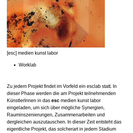
d
i
e
n
[esc] medien kunst labor
k
Worklab
u
Zu jedem Projekt findet im Vorfeld ein esclab statt. In
n
dieser Phase werden die am Projekt teilnehmenden
KünstlerInnen in das
esc
medien kunst labor
s
eingeladen, um sich über mögliche Synergien,
Rauminszenierungen, Zusammenarbeiten und
t
dergleichen auszutauschen. In dieser Zeit entsteht das
eigentliche Projekt, das solcherart in jedem Stadium