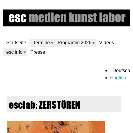
Direkt
zum
Inhalt
Startseite
Termine
Programm 2026
Videos
esc info
Presse
e
Deutsch
English
s
c
esclab: ZERSTÖREN
m
e