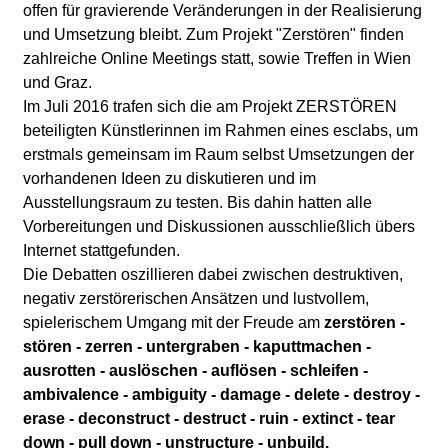
l
offen für gravierende Veränderungen in der Realisierung
und Umsetzung bleibt. Zum Projekt "Zerstören" finden
a
zahlreiche Online Meetings statt, sowie Treffen in Wien
und Graz.
b
Im Juli 2016 trafen sich die am Projekt ZERSTÖREN
beteiligten Künstlerinnen im Rahmen eines esclabs, um
o
erstmals gemeinsam im Raum selbst Umsetzungen der
vorhandenen Ideen zu diskutieren und im
r
Ausstellungsraum zu testen. Bis dahin hatten alle
Vorbereitungen und Diskussionen ausschließlich übers
Internet stattgefunden.
Die Debatten oszillieren dabei zwischen destruktiven,
negativ zerstörerischen Ansätzen und lustvollem,
spielerischem Umgang mit der Freude am
zerstören -
stören - zerren - untergraben - kaputtmachen -
ausrotten - auslöschen - auflösen - schleifen
-
ambivalence - ambiguit
y - damage - delete - destroy -
erase - deconstruct - destruct - ruin - extinct - tear
down - pull down
-
unstructure - unbuild
.