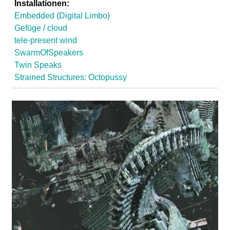
Installationen:
Embedded (Digital Limbo)
Gefüge / cloud
tele-present wind
SwarmOfSpeakers
Twin Speaks
Strained Structures: Octopussy