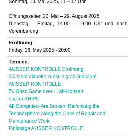
l
Sonntag, 1
8
. Mai 202
5
, 11 – 17 Uhr
a
Öffnungszeiten
20
. Mai –
29. August
202
5
Dienstag – Freitag, 14.00 – 19.00 Uhr und nach
b
Vereinbarung
Eröffnung:
o
Friday, 16. May 2025 - 20:00
r
Termine:
AUSSER KONTROLLE Eröffnung
25 Jahre aktuelle kunst in graz Jubiläum
AUSSER KONTROLLE
Zu Gast: Game over - Lab-Konzert
esclab KHIPU
All Computers Are Broken: Rethinking the
Technosphere along the Lines of Repair and
Maintenance Work
Finissage AUSSER KONTROLLE