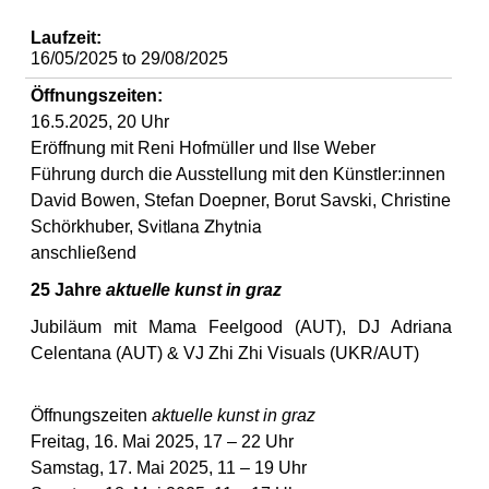
d
Laufzeit:
16/05/2025
to
29/08/2025
i
Öffnungszeiten:
e
1
6.5
.
2025
,
2
0 Uhr
Eröffnung mit Reni Hofmüller und Ilse Weber
n
Führung durch die Ausstellung mit den Künstler:innen
David Bowen, Stefan Doepner, Borut Savski, Christine
k
Schörkhuber,
Svitlana Zhytnia
anschließend
u
25 Jahre
aktuelle kunst in graz
n
Jubiläum
mit
Mama Feelgood
(AUT)
,
DJ
Adriana
Celentana
(AUT)
& VJ
Zhi Zhi Visuals
(UKR/AUT)
s
Öffnungszeiten
aktuelle kunst in graz
t
Freitag, 1
6
. Mai 202
5
, 17 – 2
2
Uhr
Samstag, 1
7
. Mai 202
5
, 11 – 19 Uhr