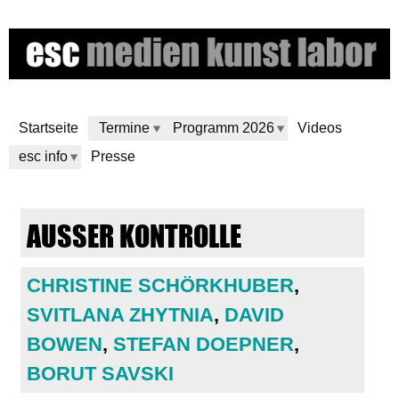
Skip
to
main
content
Startseite
Termine
Programm 2026
Videos
esc info
Presse
e
AUSSER KONTROLLE
s
c
CHRISTINE SCHÖRKHUBER
,
SVITLANA ZHYTNIA
,
DAVID
m
BOWEN
,
STEFAN DOEPNER
,
e
BORUT SAVSKI